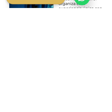
organiza esta
experiencia única con
guías expertos que
aseguran tu
seguridad y el
respeto por la vida
marina. Ya sea que
elijas bucear o
practicar snorkel,
estarás equipado con
todo lo necesario para
disfrutar al máximo
de este encuentro.
Ideal para
aventureros y
amantes de la
naturaleza, nadar con
tiburones ballena te
permite descubrir la
belleza del océano
Índico desde una
perspectiva
inolvidable. Vive la