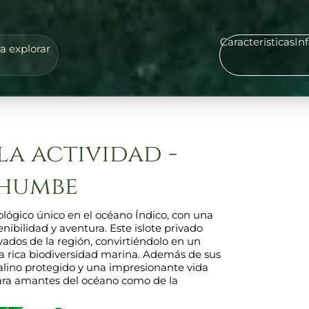
Características
In
a explorar
la actividad -
Chumbe
ológico único en el océano Índico, con una
ibilidad y aventura. Este islote privado
vados de la región, convirtiéndolo en un
una rica biodiversidad marina. Además de sus
ralino protegido y una impresionante vida
 para amantes del océano como de la