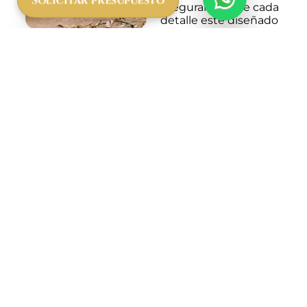
Solicitar presupuesto
asegurando que cada
detalle esté diseñado
para tu comodidad y
disfrute. Equipos de
snorkel, guías locales
y un servicio
impecable garantizan
que tu visita a Royal
Beach sea inolvidable.
Ya sea para una
escapada romántica,
una actividad en
familia o un día de
aventura, esta
experiencia combina
la belleza natural de
Zanzíbar con
momentos de
tranquilidad y
conexión con el
entorno. Vive la magia
de los arrecifes y
bancos de arena en
un lugar que parece