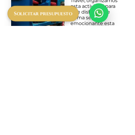
Travel, organizamos
esta actividad para
que disfrutes de
Solicitar presupuesto
forma segura y
emocionante esta
inmersión en la
naturaleza desde las
alturas. Acompañado
por guías locales,
aprenderás sobre los
ecosistemas del
parque y su vida
silvestre mientras
caminas entre los
árboles. Ideal para
familias, parejas o
viajeros en busca de
aventura, esta
experiencia combina
la emoción de
explorar a mayor
altura con la
serenidad de los
paisajes del Lago