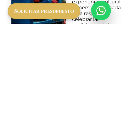
experiencia cultural
inmersiva, diseñada
Solicitar presupuesto
para respetar y
celebrar las
tradiciones de los
masái. Acompañado
por miembros de la
comunidad, podrás
participar en
actividades como
bailes tradicionales,
talleres de artesanía y
conversaciones sobre
su forma de vida.
Ideal para viajeros
curiosos, familias o
grupos, esta
experiencia ofrece
una conexión
genuina con la
cultura masái y te
permitirá llevarte un
entendimiento más
profundo de su papel